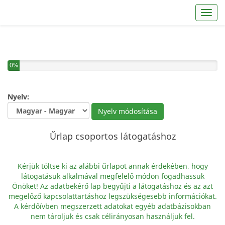
Toggl
You have completed 0% of this survey
0%
Nyelv:
Nyelv módosítása
Űrlap csoportos látogatáshoz
Kérjük töltse ki az alábbi űrlapot annak érdekében, hogy
látogatásuk alkalmával megfelelő módon fogadhassuk
Önöket! Az adatbekérő lap begyűjti a látogatáshoz és az azt
megelőző kapcsolattartáshoz legszükségesebb információkat.
A kérdőívben megszerzett adatokat egyéb adatbázisokban
nem tároljuk és csak célirányosan használjuk fel.